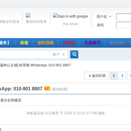
用户名
用验证码登录
微信扫码登录
You know.
密码
服务】
标签
放松指南
讨论区
充值银币
积分排行
帖子
搜
[蒲种公主城] 悦享阁 WhatsApp: 010-901 8807
返回列表
1
2
索
p: 010-901 8807
[复制链接]
显示全部楼层
本帖最后由 今日推荐 于 2026-5-15 01:57 PM 编辑
复