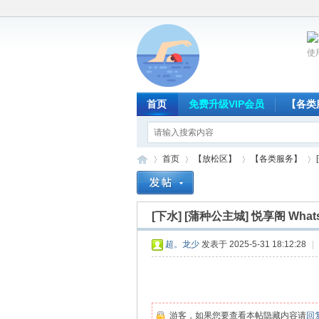
使
首页
免费升级VIP会员
【各类
首页
【放松区】
【各类服务】
[下水]
[蒲种公主城] 悦享阁 WhatsAp
放
»
›
›
›
超。龙少
发表于 2025-5-31 18:12:28
|
游客，如果您要查看本帖隐藏内容请
回