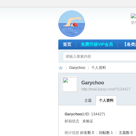
使
首页
免费升级VIP会员
【各类
Garychoo
个人资料
Garychoo
http://mail.jiaoyi.cool/?134427
放
›
›
主题
个人资料
Garychoo
(UID: 134427)
邮箱状态
未验证
统计信息
好友数 0
|
回帖数 1
|
主题数 0