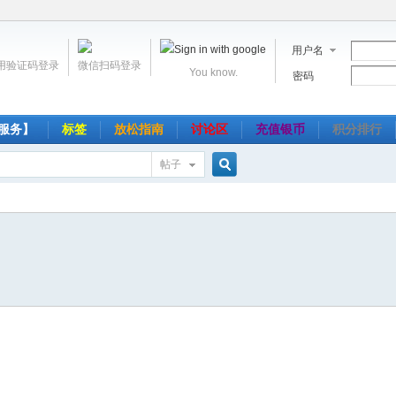
用户名
用验证码登录
微信扫码登录
You know.
密码
服务】
标签
放松指南
讨论区
充值银币
积分排行
帖子
搜
索