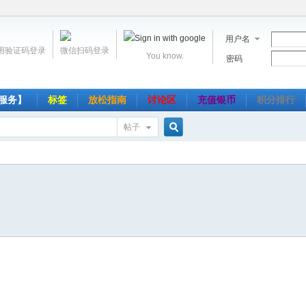
用户名
用验证码登录
微信扫码登录
You know.
密码
服务】
标签
放松指南
讨论区
充值银币
积分排行
帖子
搜
索